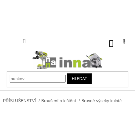
Přejít
na
obsah
NÁKUP
KOŠÍK
HLEDAT
PŘÍSLUŠENSTVÍ
/
Broušení a leštění
/
Brusné výseky kulaté