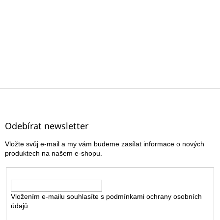
Z
á
p
a
Odebírat newsletter
t
Vložte svůj e-mail a my vám budeme zasílat informace o nových
í
produktech na našem e-shopu.
E-mail
Vložením e-mailu souhlasíte s
podmínkami ochrany osobních
údajů