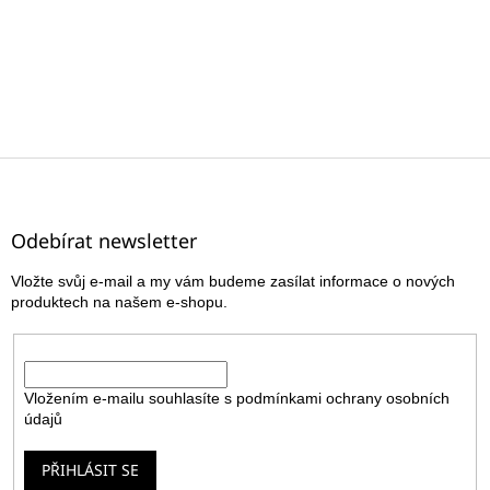
Z
á
p
a
Odebírat newsletter
t
Vložte svůj e-mail a my vám budeme zasílat informace o nových
í
produktech na našem e-shopu.
E-mail
Vložením e-mailu souhlasíte s
podmínkami ochrany osobních
údajů
PŘIHLÁSIT SE