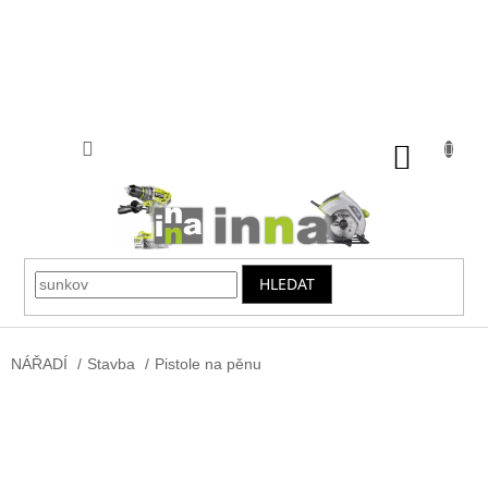
Přejít
na
obsah
NÁKUP
KOŠÍK
HLEDAT
NÁŘADÍ
/
Stavba
/
Pistole na pěnu