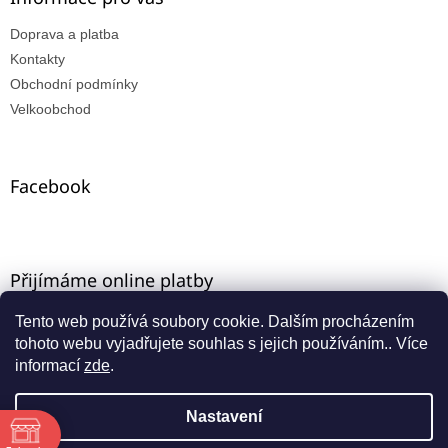
Doprava a platba
Kontakty
Obchodní podmínky
Velkoobchod
Facebook
Přijímáme online platby
Tento web používá soubory cookie. Dalším procházením
tohoto webu vyjadřujete souhlas s jejich používáním.. Více
informací
zde
.
Nastavení
Vytvořil Shoptet
ě