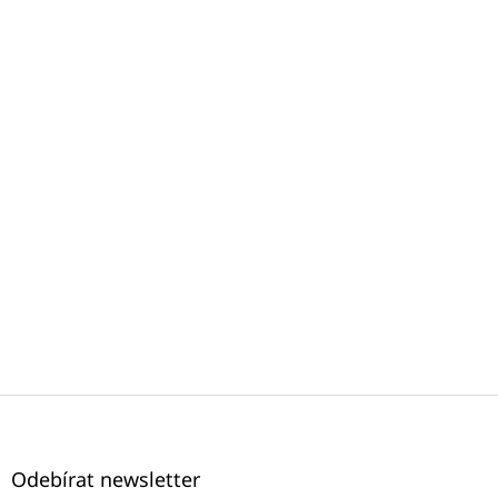
Z
á
p
a
Odebírat newsletter