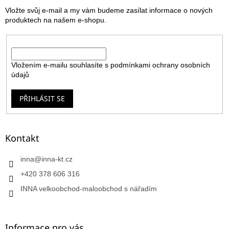
t
Vložte svůj e-mail a my vám budeme zasílat informace o nových
í
produktech na našem e-shopu.
E-mail
Vložením e-mailu souhlasíte s
podmínkami ochrany osobních
údajů
PŘIHLÁSIT SE
Kontakt
inna
@
inna-kt.cz
+420 378 606 316
INNA velkoobchod-maloobchod s nářadím
Informace pro vás