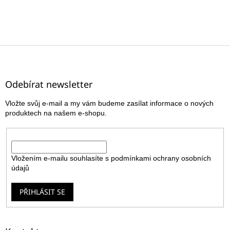
Z
á
p
a
Odebírat newsletter
t
Vložte svůj e-mail a my vám budeme zasílat informace o nových
í
produktech na našem e-shopu.
E-mail
Vložením e-mailu souhlasíte s
podmínkami ochrany osobních
údajů
PŘIHLÁSIT SE