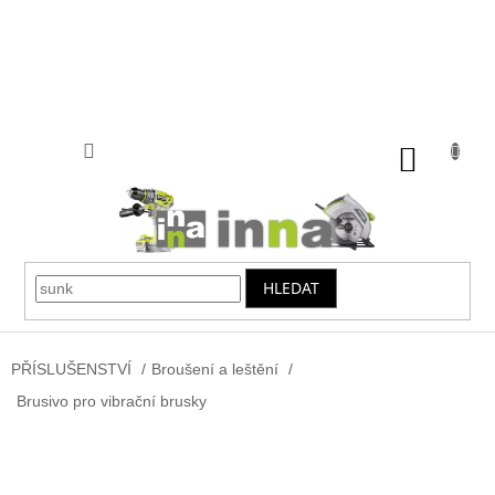
Přejít
na
obsah
NÁKUP
KOŠÍK
HLEDAT
PŘÍSLUŠENSTVÍ
/
Broušení a leštění
/
Brusivo pro vibrační brusky