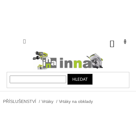
Přejít
na
obsah
NÁKUP
KOŠÍK
HLEDAT
PŘÍSLUŠENSTVÍ
/
Vrtáky
/
Vrtáky na obklady