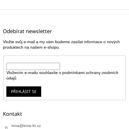
Z
á
p
a
Odebírat newsletter
t
Vložte svůj e-mail a my vám budeme zasílat informace o nových
í
produktech na našem e-shopu.
E-mail
Vložením e-mailu souhlasíte s
podmínkami ochrany osobních
údajů
PŘIHLÁSIT SE
Kontakt
inna
@
inna-kt.cz