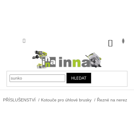
Přejít
na
obsah
NÁKUP
KOŠÍK
HLEDAT
PŘÍSLUŠENSTVÍ
/
Kotouče pro úhlové brusky
/
Řezné na nerez