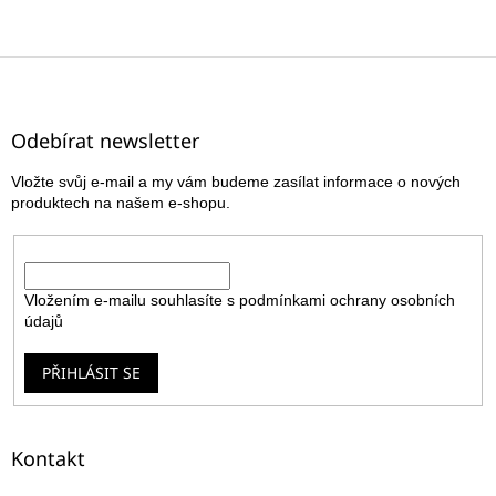
Z
á
p
a
Odebírat newsletter
t
Vložte svůj e-mail a my vám budeme zasílat informace o nových
í
produktech na našem e-shopu.
E-mail
Vložením e-mailu souhlasíte s
podmínkami ochrany osobních
údajů
PŘIHLÁSIT SE
Kontakt