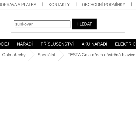
DOPRAVA A PLATBA
KONTAKTY
OBCHODNÍ PODMÍNKY
HLEDAT
ODEJ
NÁŘADÍ
PŘÍSLUŠENSTVÍ
AKU NÁŘADÍ
ELEKTRIC
Gola ořechy
Speciální
FESTA Gola ořech nástrčná hlavice