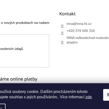
Kontakt
ce o nových produktech na našem
inna
@
inna-kt.cz
+420 378 606 316
INNA velkoobchod-maloobc
ářadím
osobních údajů
máme online platby
oužívá soubory cookie. Dalším procházením tohoto
S
jete souhlas s jejich používáním.. Více informací
zde
.
a