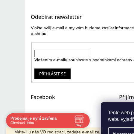
á
p
Odebírat newsletter
a
t
Vložte svůj e-mail a my vám budeme zasílat informa
í
e-shopu.
E-mail
Vložením e-mailu souhlasíte s
podmínkami ochrany 
PŘIHLÁSIT SE
Facebook
Přijí
Tento web p
Prodejna je nyní zavřena
webu vyjadřu
Navštivte nás osobně
Otevírací doba
Skrýt
Čas
Pauza
Máte-li u nás VO registraci, zadejte e-mail ze starého e-shopu 