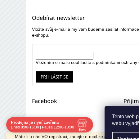
á
p
Odebírat newsletter
a
t
Vložte svůj e-mail a my vám budeme zasílat informa
í
e-shopu.
E-mail
Vložením e-mailu souhlasíte s
podmínkami ochrany 
PŘIHLÁSIT SE
Facebook
Přijí
Tento web p
Prodejna je nyní zavřena
webu vyjadřu
Navštivte nás osobně
Dnes 8:00-16:30 | Pauza 12:00-13:00
Skrýt
Čas
Pauza
Máte-li u nás VO registraci, zadejte e-mail ze starého e-shopu 