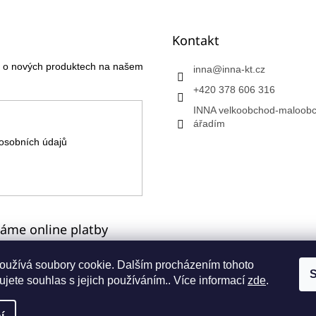
Kontakt
ce o nových produktech na našem
inna
@
inna-kt.cz
+420 378 606 316
INNA velkoobchod-maloobc
ářadím
osobních údajů
máme online platby
oužívá soubory cookie. Dalším procházením tohoto
S
jete souhlas s jejich používáním.. Více informací
zde
.
a