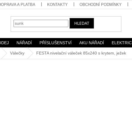
DOPRAVA A PLATBA
KONTAKTY
OBCHODNÍ PODMÍNKY
HLEDAT
ODEJ
NÁŘADÍ
PŘÍSLUŠENSTVÍ
AKU NÁŘADÍ
ELEKTRIC
Válečky
FESTA nivelační váleček 85x240 s krytem, ježek