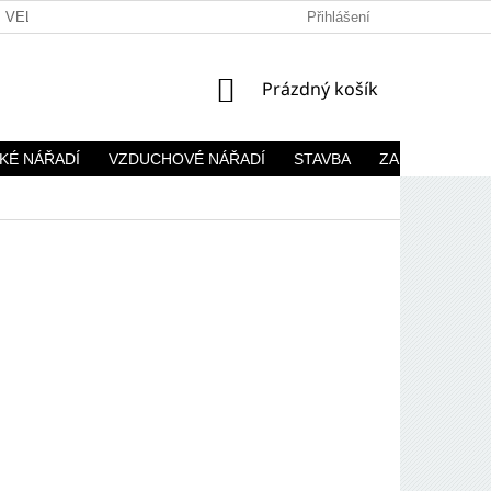
VELKOOBCHOD
Přihlášení
NÁKUPNÍ
Prázdný košík
KOŠÍK
KÉ NÁŘADÍ
VZDUCHOVÉ NÁŘADÍ
STAVBA
ZAHRADA