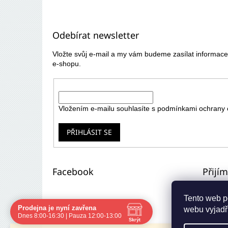
Z
á
p
Odebírat newsletter
a
t
Vložte svůj e-mail a my vám budeme zasílat informa
í
e-shopu.
E-mail
Vložením e-mailu souhlasíte s
podmínkami ochrany 
PŘIHLÁSIT SE
Facebook
Přijí
Tento web p
Prodejna je nyní zavřena
webu vyjadřu
Navštivte nás osobně
Dnes 8:00-16:30 | Pauza 12:00-13:00
Skrýt
Čas
Pauza