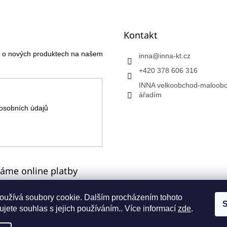
Kontakt
ce o nových produktech na našem
inna
@
inna-kt.cz
+420 378 606 316
INNA velkoobchod-maloobc
ářadím
osobních údajů
máme online platby
oužívá soubory cookie. Dalším procházením tohoto
S
jete souhlas s jejich používáním.. Více informací
zde
.