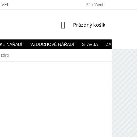
VELKOOBCHOD
Přihlášení
NÁKUPNÍ
Prázdný košík
KOŠÍK
KÉ NÁŘADÍ
VZDUCHOVÉ NÁŘADÍ
STAVBA
ZAHRADA
uzdro