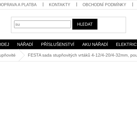
DOPRAVA A PLATBA
KONTAKTY
OBCHODNÍ PODMÍNKY
HLEDAT
ODEJ
NÁŘADÍ
PŘÍSLUŠENSTVÍ
AKU NÁŘADÍ
ELEKTRIC
tupňovité
FESTA sada stupňovitých vrtáků 4-12/4-20/4-32mm, po