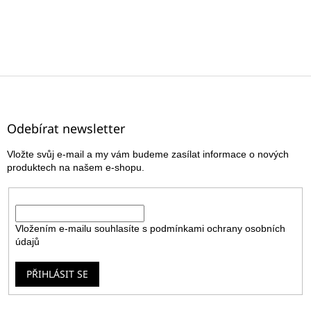
Z
á
p
a
Odebírat newsletter
t
Vložte svůj e-mail a my vám budeme zasílat informace o nových
í
produktech na našem e-shopu.
E-mail
Vložením e-mailu souhlasíte s
podmínkami ochrany osobních
údajů
PŘIHLÁSIT SE