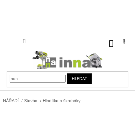
Přejít
na
obsah
NÁKUP
KOŠÍK
HLEDAT
NÁŘADÍ
/
Stavba
/
Hladítka a škrabáky