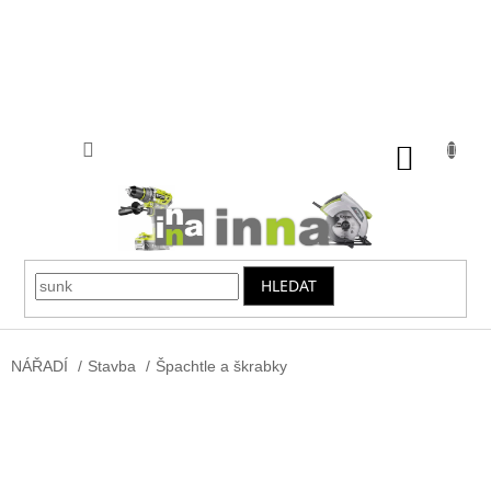
Přejít
na
obsah
NÁKUP
KOŠÍK
HLEDAT
NÁŘADÍ
/
Stavba
/
Špachtle a škrabky