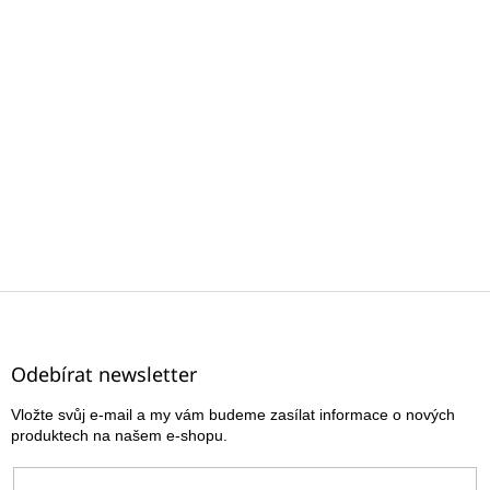
Z
á
p
a
Odebírat newsletter
t
Vložte svůj e-mail a my vám budeme zasílat informace o nových
í
produktech na našem e-shopu.
E-mail