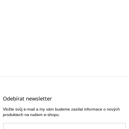
Z
á
p
a
Odebírat newsletter
t
Vložte svůj e-mail a my vám budeme zasílat informace o nových
í
produktech na našem e-shopu.
E-mail