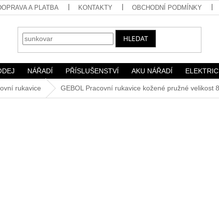
DOPRAVA A PLATBA
KONTAKTY
OBCHODNÍ PODMÍNKY
HLEDAT
ODEJ
NÁŘADÍ
PŘÍSLUŠENSTVÍ
AKU NÁŘADÍ
ELEKTRIC
ovní rukavice
GEBOL Pracovní rukavice kožené pružné velikost 8"