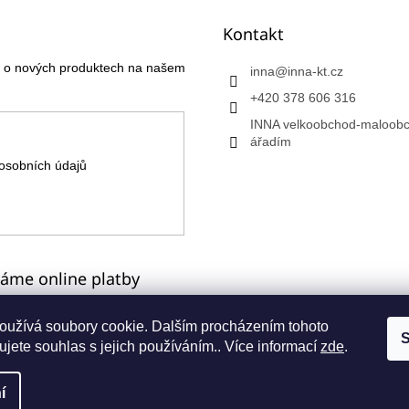
Kontakt
ce o nových produktech na našem
inna
@
inna-kt.cz
+420 378 606 316
INNA velkoobchod-maloobc
ářadím
osobních údajů
máme online platby
oužívá soubory cookie. Dalším procházením tohoto
S
jete souhlas s jejich používáním.. Více informací
zde
.
a
í