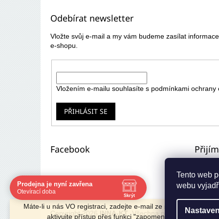
p
Odebírat newsletter
a
t
Vložte svůj e-mail a my vám budeme zasílat informa
í
e-shopu.
E-mail
Vložením e-mailu souhlasíte s
podmínkami ochrany 
PŘIHLÁSIT SE
Facebook
Přijí
Tento web p
Prodejna je nyní zavřena
webu vyjadřu
Navštivte nás osobně
Otevírací doba
Skrýt
Čas
Pauza
Máte-li u nás VO registraci, zadejte e-mail ze starého e-shopu 
Nastaven
Po
8:00 - 16:30
12:00 - 13:00
Copyright 2026
INNA-KT
. Všechna práva vyhrazena.
aktivujte přístup přes funkci "zapomenuté heslo".