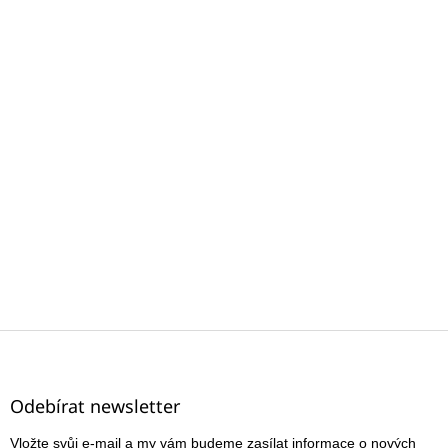
Z
á
p
a
Odebírat newsletter
t
Vložte svůj e-mail a my vám budeme zasílat informace o nových