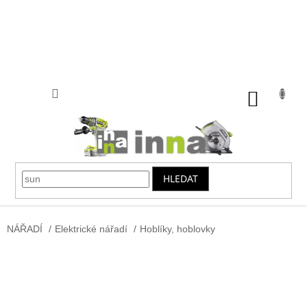
Přejít
na
obsah
NÁKUP
KOŠÍK
HLEDAT
NÁŘADÍ
/
Elektrické nářadí
/
Hoblíky, hoblovky