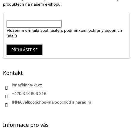
í
produktech na našem e-shopu.
E-mail
Vložením e-mailu souhlasíte s
podmínkami ochrany osobních
údajů
PŘIHLÁSIT SE
Kontakt
inna
@
inna-kt.cz
+420 378 606 316
INNA velkoobchod-maloobchod s nářadím
Informace pro vás