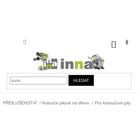
Přejít
na
obsah
NÁKUP
KOŠÍK
HLEDAT
PŘÍSLUŠENSTVÍ
/
Kotouče pilové na dřevo
/
Pro kotoučové pily