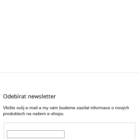
Z
á
p
a
Odebírat newsletter
t
Vložte svůj e-mail a my vám budeme zasílat informace o nových
í
produktech na našem e-shopu.
E-mail