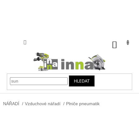
Přejít
na
obsah
NÁKUP
KOŠÍK
HLEDAT
NÁŘADÍ
/
Vzduchové nářadí
/
Plniče pneumatik