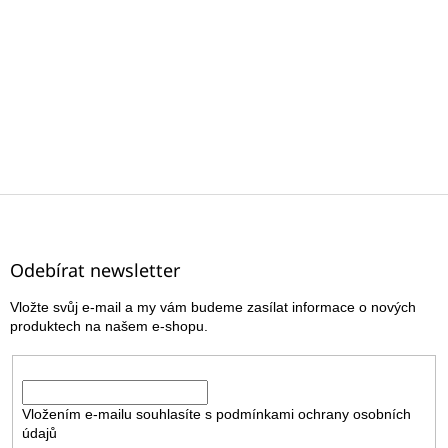
Z
á
p
a
Odebírat newsletter
t
Vložte svůj e-mail a my vám budeme zasílat informace o nových
í
produktech na našem e-shopu.
E-mail
Vložením e-mailu souhlasíte s
podmínkami ochrany osobních
údajů