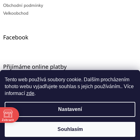
Obchodní podmínky
Velkoobchod
Facebook
Přijímáme online platby
Tento web používá soubory cookie. Dalším procházením
tohoto webu vyjadřujete souhlas s jejich používáním.. Více
informací
zde
.
Nastavení
Vytvořil Shoptet
ě
Máte-li u nás VO registraci, zadejte e-mail ze starého e-
Zobrazit
shopu a aktivujte přístup přes funkci "zapomenuté
Copyright 2026
INNA-KT
. Všechna práva vyhrazena.
Souhlasím
:00
heslo".
:00