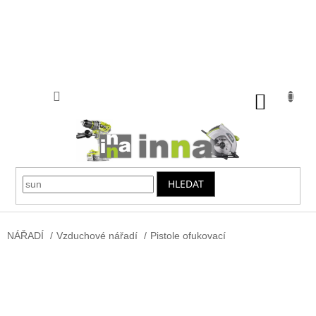
Přejít
na
obsah
NÁKUP
KOŠÍK
HLEDAT
NÁŘADÍ
/
Vzduchové nářadí
/
Pistole ofukovací