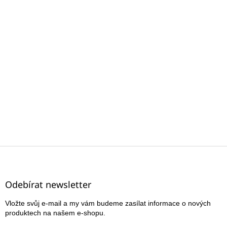
Z
á
p
a
Odebírat newsletter
t
Vložte svůj e-mail a my vám budeme zasílat informace o nových
í
produktech na našem e-shopu.