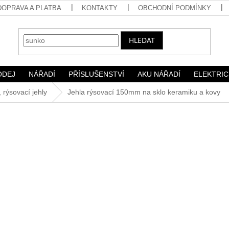
DOPRAVA A PLATBA
KONTAKTY
OBCHODNÍ PODMÍNKY
HLEDAT
ODEJ
NÁŘADÍ
PŘÍSLUŠENSTVÍ
AKU NÁŘADÍ
ELEKTRIC
 rýsovací jehly
Jehla rýsovací 150mm na sklo keramiku a kovy