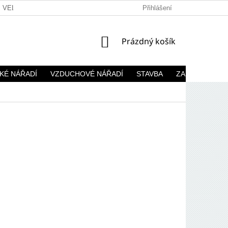
VELKOOBCHOD
Přihlášení
NÁKUPNÍ
Prázdný košík
KOŠÍK
KÉ NÁŘADÍ
VZDUCHOVÉ NÁŘADÍ
STAVBA
ZAHRADA