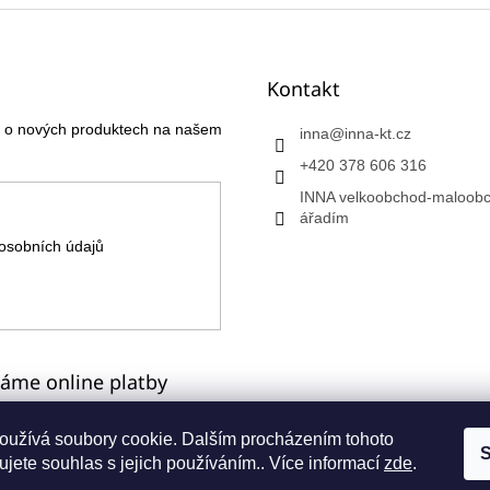
Kontakt
ce o nových produktech na našem
inna
@
inna-kt.cz
+420 378 606 316
INNA velkoobchod-maloobc
ářadím
osobních údajů
máme online platby
oužívá soubory cookie. Dalším procházením tohoto
S
jete souhlas s jejich používáním.. Více informací
zde
.