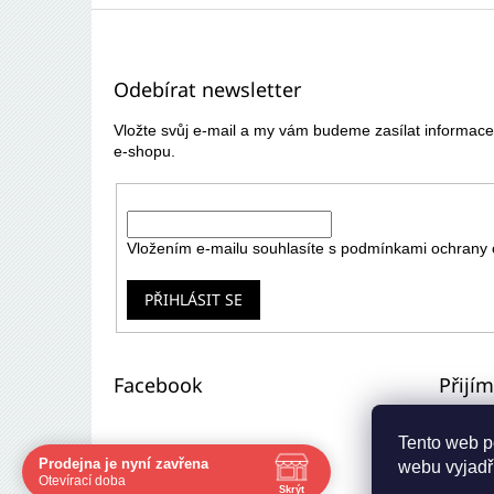
Z
á
p
Odebírat newsletter
a
t
Vložte svůj e-mail a my vám budeme zasílat informa
í
e-shopu.
E-mail
Vložením e-mailu souhlasíte s
podmínkami ochrany 
PŘIHLÁSIT SE
Facebook
Přijí
Tento web p
Prodejna je nyní zavřena
webu vyjadřu
Navštivte nás osobně
Otevírací doba
Skrýt