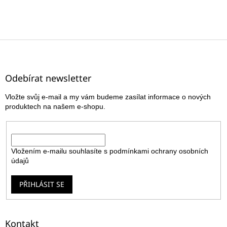
Z
á
p
a
Odebírat newsletter
t
Vložte svůj e-mail a my vám budeme zasílat informace o nových
í
produktech na našem e-shopu.
E-mail
Vložením e-mailu souhlasíte s
podmínkami ochrany osobních
údajů
PŘIHLÁSIT SE
Kontakt