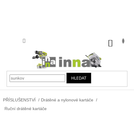
Přejít
na
obsah
NÁKUP
KOŠÍK
HLEDAT
PŘÍSLUŠENSTVÍ
/
Drátěné a nylonové kartáče
/
Ruční drátěné kartáče