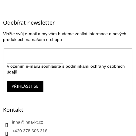
Z
á
p
a
Odebírat newsletter
t
Vložte svůj e-mail a my vám budeme zasílat informace o nových
í
produktech na našem e-shopu.
E-mail
Vložením e-mailu souhlasíte s
podmínkami ochrany osobních
údajů
PŘIHLÁSIT SE
Kontakt
inna
@
inna-kt.cz
+420 378 606 316