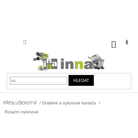
Přejít
na
obsah
NÁKUP
KOŠÍK
HLEDAT
PŘÍSLUŠENSTVÍ
/
Drátěné a nylonové kartáče
/
Rotační nylonové