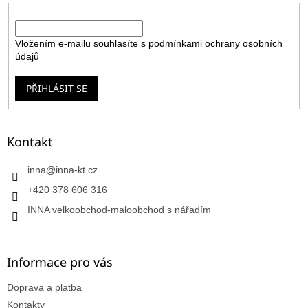
E-mail
Vložením e-mailu souhlasíte s
podmínkami ochrany osobních
údajů
PŘIHLÁSIT SE
Kontakt
inna
@
inna-kt.cz
+420 378 606 316
INNA velkoobchod-maloobchod s nářadím
Informace pro vás
Doprava a platba
Kontakty