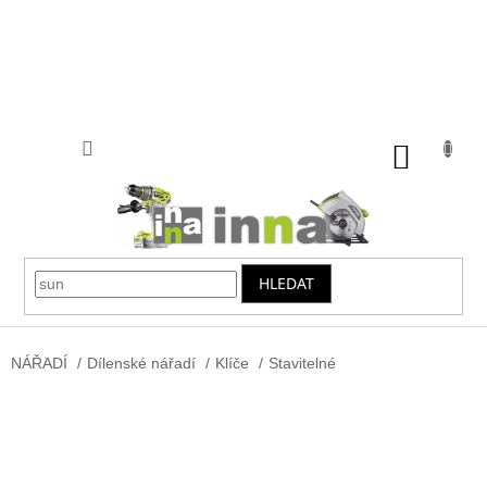
Přejít
na
obsah
NÁKUP
KOŠÍK
HLEDAT
NÁŘADÍ
/
Dílenské nářadí
/
Klíče
/
Stavitelné