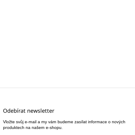
Z
á
p
a
Odebírat newsletter
t
Vložte svůj e-mail a my vám budeme zasílat informace o nových
í
produktech na našem e-shopu.