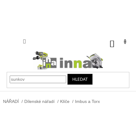
Přejít
na
obsah
NÁKUP
KOŠÍK
HLEDAT
NÁŘADÍ
/
Dílenské nářadí
/
Klíče
/
Imbus a Torx