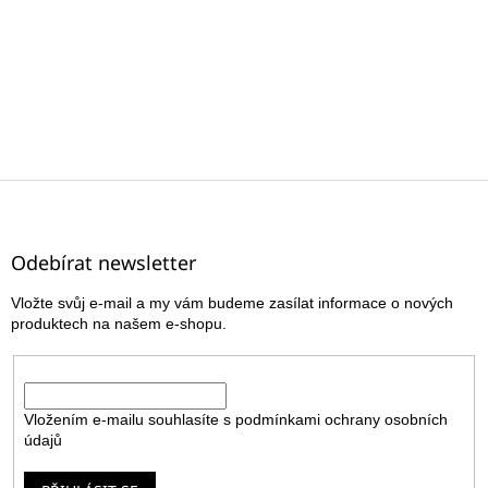
Z
á
p
a
Odebírat newsletter
t
Vložte svůj e-mail a my vám budeme zasílat informace o nových
í
produktech na našem e-shopu.
E-mail
Vložením e-mailu souhlasíte s
podmínkami ochrany osobních
údajů