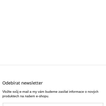
Z
á
p
a
Odebírat newsletter
t
Vložte svůj e-mail a my vám budeme zasílat informace o nových
í
produktech na našem e-shopu.