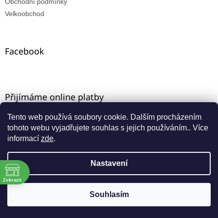
Obchodní podmínky
Velkoobchod
Facebook
Přijímáme online platby
Tento web používá soubory cookie. Dalším procházením
tohoto webu vyjadřujete souhlas s jejich používáním.. Více
informací
zde
.
Nastavení
Vytvořil Shoptet
ě
Máte-li u nás VO registraci, zadejte e-mail ze starého e-
Zobrazit
shopu a aktivujte přístup přes funkci "zapomenuté
Copyright 2026
INNA-KT
. Všechna práva vyhrazena.
Souhlasím
:00
heslo".
:00
:00