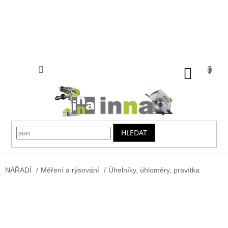
Přejít
na
obsah
NÁKUP
KOŠÍK
HLEDAT
NÁŘADÍ
/
Měření a rýsování
/
Úhelníky, úhloměry, pravítka