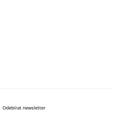
Z
á
p
a
Odebírat newsletter