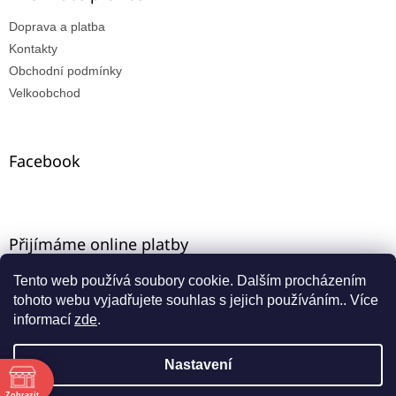
Doprava a platba
Kontakty
Obchodní podmínky
Velkoobchod
Facebook
Přijímáme online platby
Tento web používá soubory cookie. Dalším procházením
tohoto webu vyjadřujete souhlas s jejich používáním.. Více
informací
zde
.
Nastavení
Vytvořil Shoptet
ě
Zobrazit