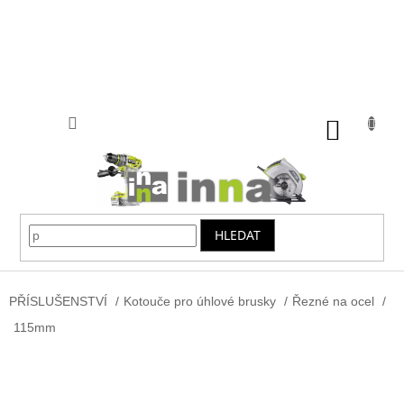
Přejít
na
obsah
NÁKUP
KOŠÍK
HLEDAT
PŘÍSLUŠENSTVÍ
/
Kotouče pro úhlové brusky
/
Řezné na ocel
/
115mm