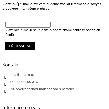
t
Vložte svůj e-mail a my vám budeme zasílat informace o nových
í
produktech na našem e-shopu.
E-mail
Vložením e-mailu souhlasíte s
podmínkami ochrany osobních
údajů
PŘIHLÁSIT SE
Kontakt
inna
@
inna-kt.cz
+420 378 606 316
INNA velkoobchod-maloobchod s nářadím
Informace pro vás