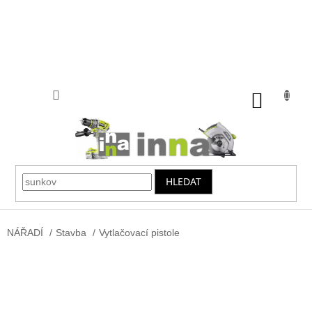
Přejít
na
obsah
NÁKUP
KOŠÍK
HLEDAT
NÁŘADÍ
/
Stavba
/
Vytlačovací pistole