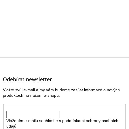
Z
á
p
a
Odebírat newsletter
t
Vložte svůj e-mail a my vám budeme zasílat informace o nových
í
produktech na našem e-shopu.
E-mail
Vložením e-mailu souhlasíte s
podmínkami ochrany osobních
údajů