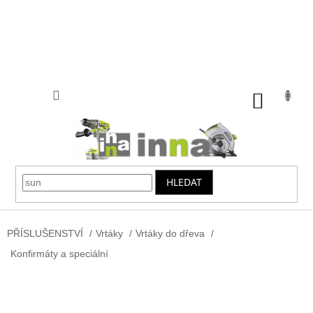
Přejít
na
obsah
NÁKUP
KOŠÍK
HLEDAT
PŘÍSLUŠENSTVÍ
/
Vrtáky
/
Vrtáky do dřeva
/
Konfirmáty a speciální