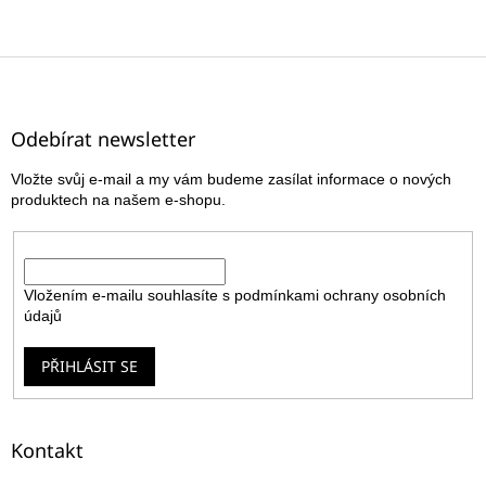
Z
á
p
a
Odebírat newsletter
t
Vložte svůj e-mail a my vám budeme zasílat informace o nových
í
produktech na našem e-shopu.
E-mail
Vložením e-mailu souhlasíte s
podmínkami ochrany osobních
údajů
PŘIHLÁSIT SE
Kontakt