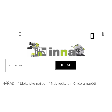
Přejít
na
obsah
NÁKUP
KOŠÍK
HLEDAT
NÁŘADÍ
/
Elektrické nářadí
/
Nabíječky a měniče a napětí