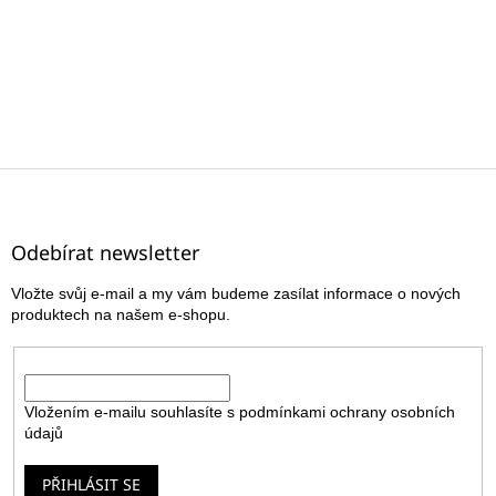
Z
á
p
a
Odebírat newsletter
t
Vložte svůj e-mail a my vám budeme zasílat informace o nových
í
produktech na našem e-shopu.
E-mail
Vložením e-mailu souhlasíte s
podmínkami ochrany osobních
údajů
PŘIHLÁSIT SE