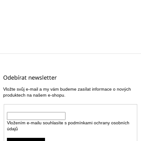
Z
á
p
a
Odebírat newsletter
t
Vložte svůj e-mail a my vám budeme zasílat informace o nových
í
produktech na našem e-shopu.
E-mail
Vložením e-mailu souhlasíte s
podmínkami ochrany osobních
údajů