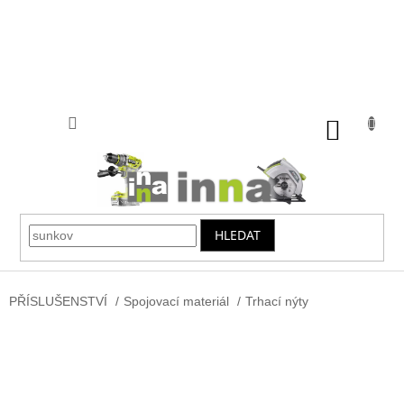
Přejít
na
obsah
NÁKUP
KOŠÍK
HLEDAT
PŘÍSLUŠENSTVÍ
/
Spojovací materiál
/
Trhací nýty