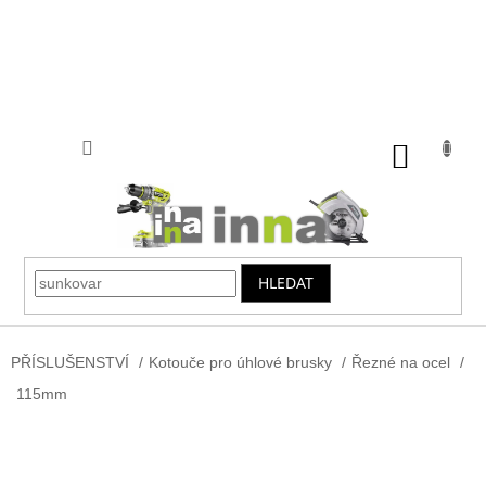
Přejít
na
obsah
NÁKUP
KOŠÍK
HLEDAT
PŘÍSLUŠENSTVÍ
/
Kotouče pro úhlové brusky
/
Řezné na ocel
/
115mm