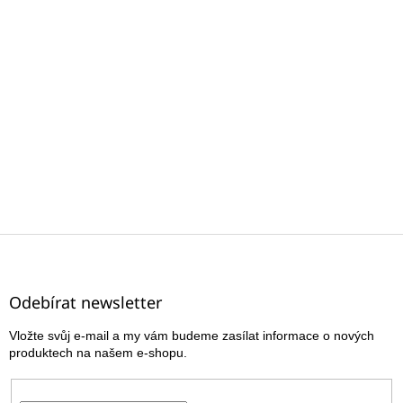
Z
á
p
a
Odebírat newsletter
t
Vložte svůj e-mail a my vám budeme zasílat informace o nových
í
produktech na našem e-shopu.
E-mail