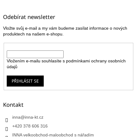
á
p
a
Odebírat newsletter
t
Vložte svůj e-mail a my vám budeme zasílat informace o nových
í
produktech na našem e-shopu.
E-mail
Vložením e-mailu souhlasíte s
podmínkami ochrany osobních
údajů
PŘIHLÁSIT SE
Kontakt
inna
@
inna-kt.cz
+420 378 606 316
INNA velkoobchod-maloobchod s nářadím