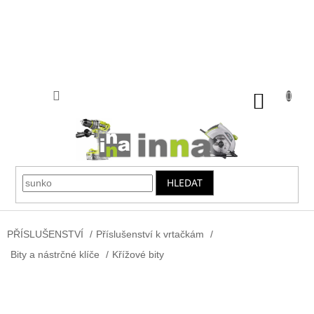
Přejít
na
obsah
NÁKUP
KOŠÍK
HLEDAT
PŘÍSLUŠENSTVÍ
/
Příslušenství k vrtačkám
/
Bity a nástrčné klíče
/
Křížové bity