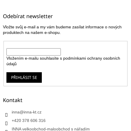
á
p
a
Odebírat newsletter
t
Vložte svůj e-mail a my vám budeme zasílat informace o nových
í
produktech na našem e-shopu.
E-mail
Vložením e-mailu souhlasíte s
podmínkami ochrany osobních
údajů
PŘIHLÁSIT SE
Kontakt
inna
@
inna-kt.cz
+420 378 606 316
INNA velkoobchod-maloobchod s nářadím