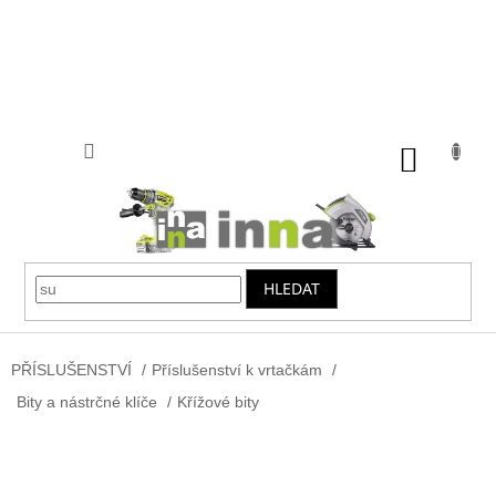
Přejít
na
obsah
NÁKUP
KOŠÍK
HLEDAT
PŘÍSLUŠENSTVÍ
/
Příslušenství k vrtačkám
/
Bity a nástrčné klíče
/
Křížové bity