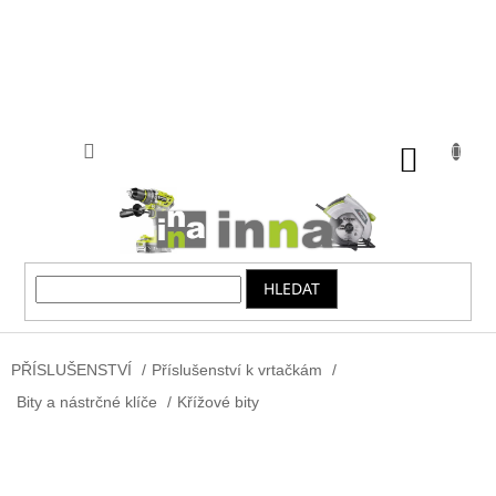
Přejít
na
obsah
NÁKUP
KOŠÍK
HLEDAT
PŘÍSLUŠENSTVÍ
/
Příslušenství k vrtačkám
/
Bity a nástrčné klíče
/
Křížové bity