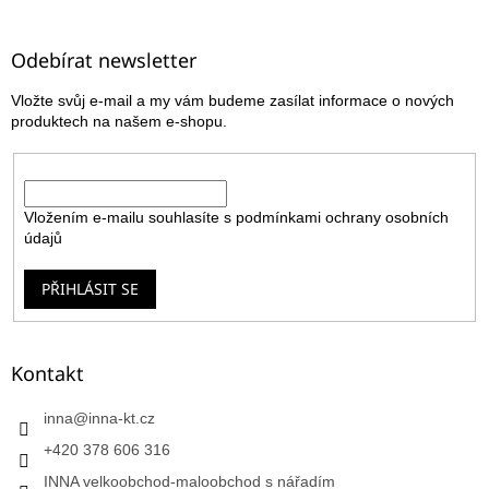
á
p
a
Odebírat newsletter
t
Vložte svůj e-mail a my vám budeme zasílat informace o nových
í
produktech na našem e-shopu.
E-mail
Vložením e-mailu souhlasíte s
podmínkami ochrany osobních
údajů
PŘIHLÁSIT SE
Kontakt
inna
@
inna-kt.cz
+420 378 606 316
INNA velkoobchod-maloobchod s nářadím