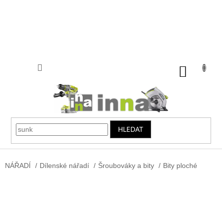
Přejít
na
obsah
NÁKUP
KOŠÍK
HLEDAT
NÁŘADÍ
/
Dílenské nářadí
/
Šroubováky a bity
/
Bity ploché