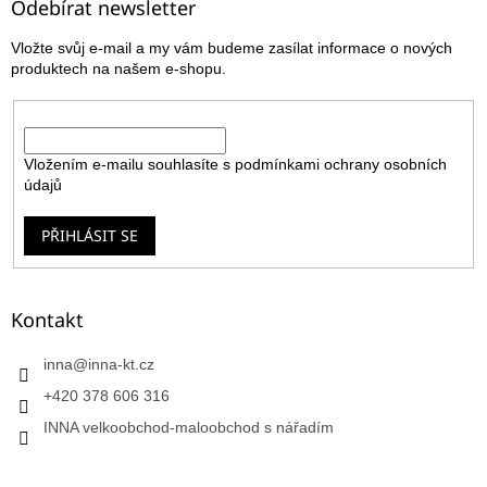
a
Odebírat newsletter
t
Vložte svůj e-mail a my vám budeme zasílat informace o nových
í
produktech na našem e-shopu.
E-mail
Vložením e-mailu souhlasíte s
podmínkami ochrany osobních
údajů
PŘIHLÁSIT SE
Kontakt
inna
@
inna-kt.cz
+420 378 606 316
INNA velkoobchod-maloobchod s nářadím