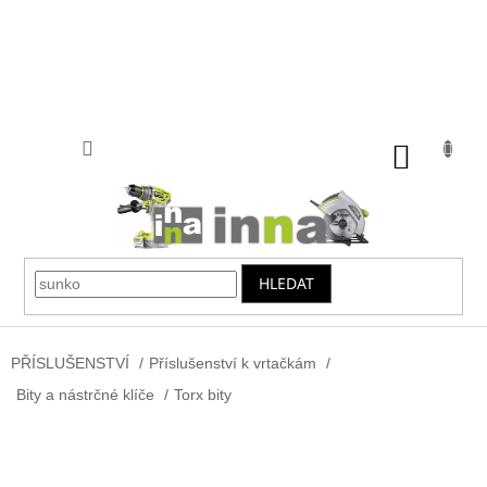
Přejít
na
obsah
NÁKUP
KOŠÍK
HLEDAT
PŘÍSLUŠENSTVÍ
/
Příslušenství k vrtačkám
/
Bity a nástrčné klíče
/
Torx bity