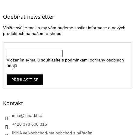
á
p
a
Odebírat newsletter
t
Vložte svůj e-mail a my vám budeme zasílat informace o nových
í
produktech na našem e-shopu.
E-mail
Vložením e-mailu souhlasíte s
podmínkami ochrany osobních
údajů
PŘIHLÁSIT SE
Kontakt
inna
@
inna-kt.cz
+420 378 606 316
INNA velkoobchod-maloobchod s nářadím