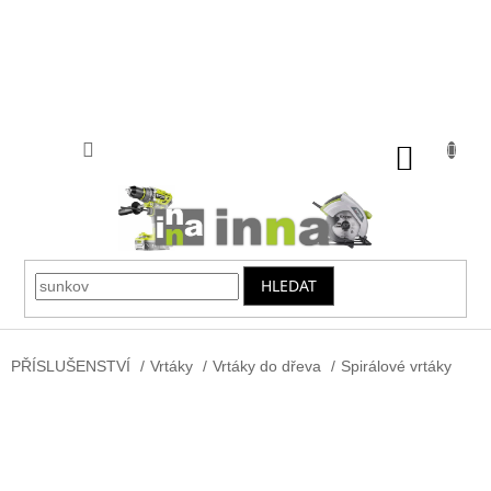
Přejít
na
obsah
NÁKUP
KOŠÍK
HLEDAT
PŘÍSLUŠENSTVÍ
/
Vrtáky
/
Vrtáky do dřeva
/
Spirálové vrtáky