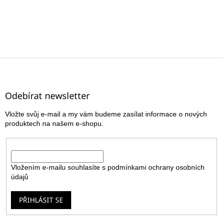
Z
á
p
a
Odebírat newsletter
t
Vložte svůj e-mail a my vám budeme zasílat informace o nových
í
produktech na našem e-shopu.
E-mail
Vložením e-mailu souhlasíte s
podmínkami ochrany osobních
údajů
PŘIHLÁSIT SE