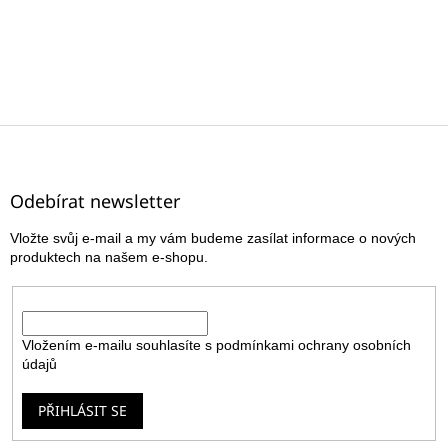
Z
á
p
a
Odebírat newsletter
t
Vložte svůj e-mail a my vám budeme zasílat informace o nových
í
produktech na našem e-shopu.
E-mail
Vložením e-mailu souhlasíte s
podmínkami ochrany osobních
údajů
PŘIHLÁSIT SE