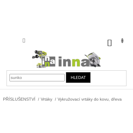
Přejít
na
obsah
NÁKUP
KOŠÍK
HLEDAT
PŘÍSLUŠENSTVÍ
/
Vrtáky
/
Vykružovací vrtáky do kovu, dřeva