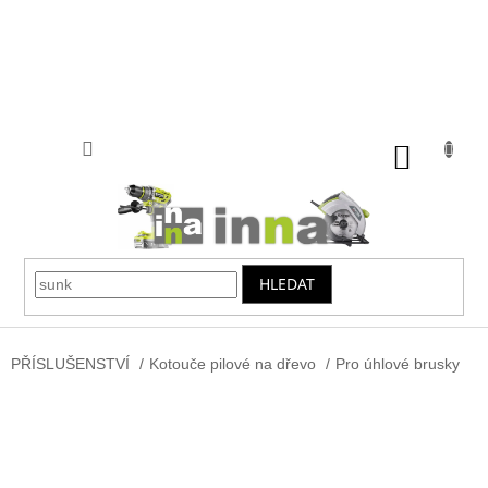
Přejít
na
obsah
NÁKUP
KOŠÍK
HLEDAT
PŘÍSLUŠENSTVÍ
/
Kotouče pilové na dřevo
/
Pro úhlové brusky