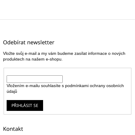
Z
á
p
a
Odebírat newsletter
t
Vložte svůj e-mail a my vám budeme zasílat informace o nových
í
produktech na našem e-shopu.
E-mail
Vložením e-mailu souhlasíte s
podmínkami ochrany osobních
údajů
PŘIHLÁSIT SE
Kontakt