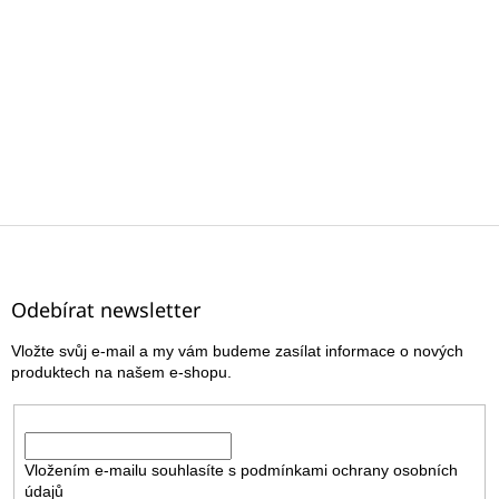
Z
á
p
a
Odebírat newsletter
t
Vložte svůj e-mail a my vám budeme zasílat informace o nových
í
produktech na našem e-shopu.
E-mail
Vložením e-mailu souhlasíte s
podmínkami ochrany osobních
údajů