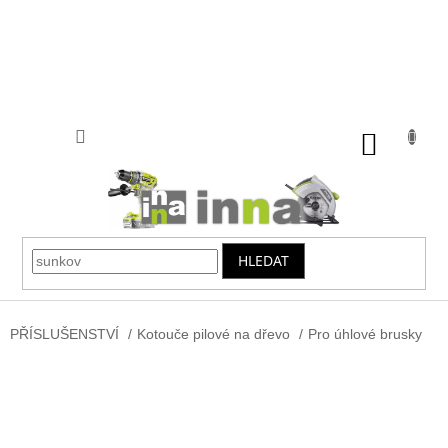
Přejít
na
obsah
NÁKUP
KOŠÍK
HLEDAT
PŘÍSLUŠENSTVÍ
/
Kotouče pilové na dřevo
/
Pro úhlové brusky