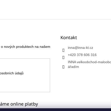
Kontakt
ce o nových produktech na našem
inna
@
inna-kt.cz
+420 378 606 316
INNA velkoobchod-maloobc
ářadím
osobních údajů
máme online platby