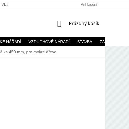
VELKOOBCHOD
Přihlášení
NÁKUPNÍ
Prázdný košík
KOŠÍK
KÉ NÁŘADÍ
VZDUCHOVÉ NÁŘADÍ
STAVBA
ZAHRADA
, délka 450 mm, pro mokré dřevo