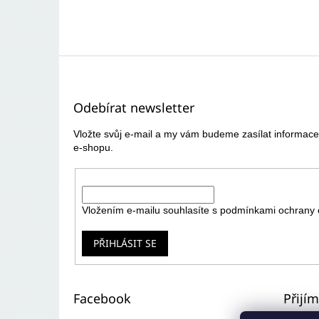
Z
á
p
Odebírat newsletter
a
t
Vložte svůj e-mail a my vám budeme zasílat informa
í
e-shopu.
E-mail
Vložením e-mailu souhlasíte s
podmínkami ochrany 
PŘIHLÁSIT SE
Facebook
Přijí