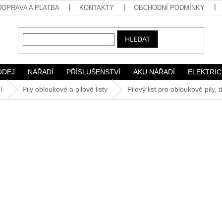
DOPRAVA A PLATBA
KONTAKTY
OBCHODNÍ PODMÍNKY
HLEDAT
ODEJ
NÁŘADÍ
PŘÍSLUŠENSTVÍ
AKU NÁŘADÍ
ELEKTRIC
í
Pily obloukové a pilové listy
Pilový list pro obloukové pily