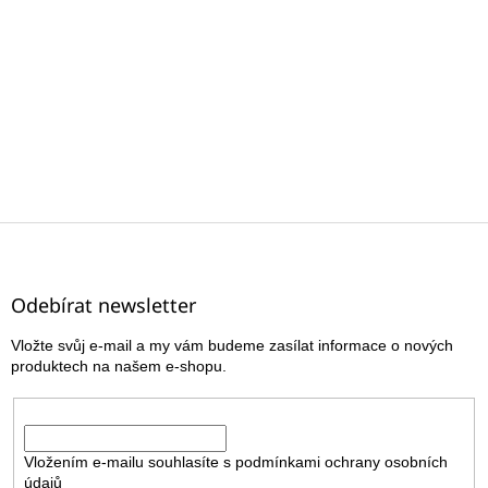
Z
á
p
a
Odebírat newsletter
t
Vložte svůj e-mail a my vám budeme zasílat informace o nových
í
produktech na našem e-shopu.
E-mail
Vložením e-mailu souhlasíte s
podmínkami ochrany osobních
údajů