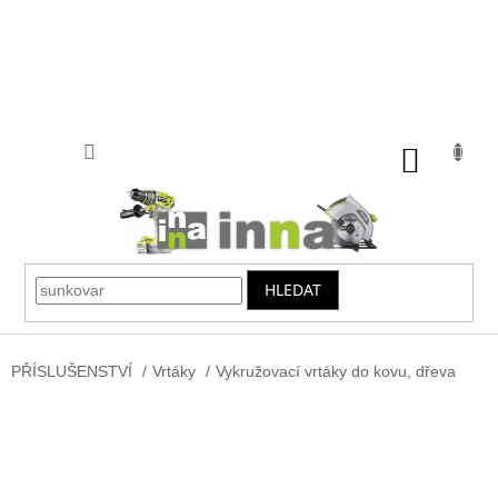
Přejít
na
obsah
NÁKUP
KOŠÍK
HLEDAT
PŘÍSLUŠENSTVÍ
/
Vrtáky
/
Vykružovací vrtáky do kovu, dřeva