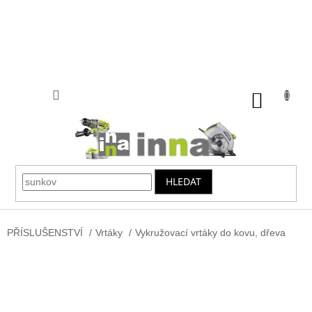
Přejít
na
obsah
NÁKUP
KOŠÍK
HLEDAT
PŘÍSLUŠENSTVÍ
/
Vrtáky
/
Vykružovací vrtáky do kovu, dřeva