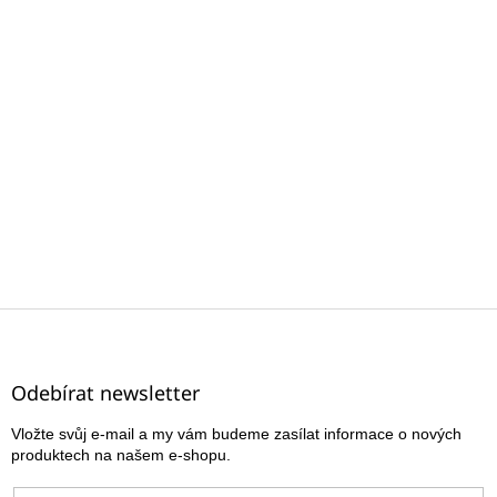
Z
á
p
a
Odebírat newsletter
t
Vložte svůj e-mail a my vám budeme zasílat informace o nových
í
produktech na našem e-shopu.