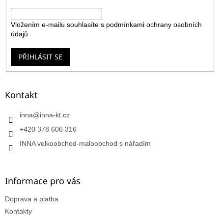
E-mail
Vložením e-mailu souhlasíte s
podmínkami ochrany osobních
údajů
PŘIHLÁSIT SE
Kontakt
inna
@
inna-kt.cz
+420 378 606 316
INNA velkoobchod-maloobchod s nářadím
Informace pro vás
Doprava a platba
Kontakty