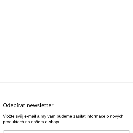
Z
á
p
a
Odebírat newsletter
t
Vložte svůj e-mail a my vám budeme zasílat informace o nových
í
produktech na našem e-shopu.