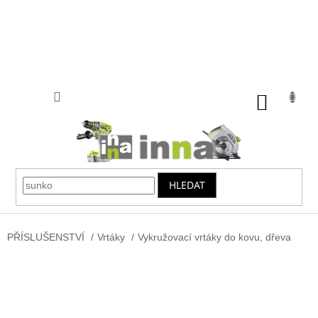
Přejít
na
obsah
NÁKUP
KOŠÍK
HLEDAT
PŘÍSLUŠENSTVÍ
/
Vrtáky
/
Vykružovací vrtáky do kovu, dřeva