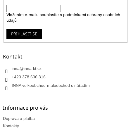
E-mail
Vložením e-mailu souhlasíte s
podmínkami ochrany osobních
údajů
PŘIHLÁSIT SE
Kontakt
inna
@
inna-kt.cz
+420 378 606 316
INNA velkoobchod-maloobchod s nářadím
Informace pro vás
Doprava a platba
Kontakty