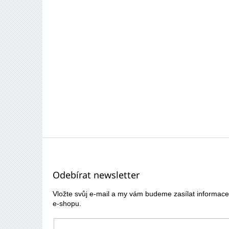
Z
á
p
Odebírat newsletter
a
t
Vložte svůj e-mail a my vám budeme zasílat informa
í
e-shopu.
E-mail