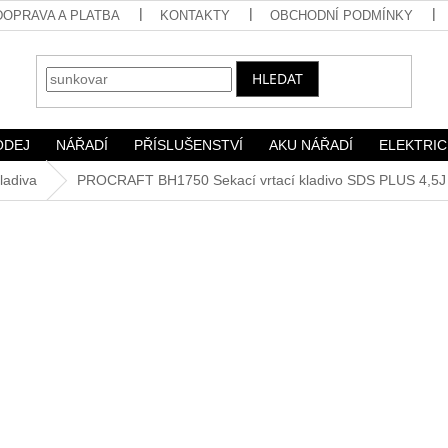
DOPRAVA A PLATBA
KONTAKTY
OBCHODNÍ PODMÍNKY
HLEDAT
ODEJ
NÁŘADÍ
PŘÍSLUŠENSTVÍ
AKU NÁŘADÍ
ELEKTRIC
kladiva
PROCRAFT BH1750 Sekací vrtací kladivo SDS PLUS 4,5