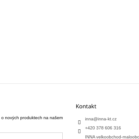
Kontakt
ce o nových produktech na našem
inna
@
inna-kt.cz
+420 378 606 316
INNA velkoobchod-maloobc