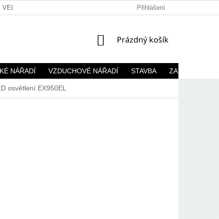
VELKOOBCHOD
Přihlášení
NÁKUPNÍ
Prázdný košík
KOŠÍK
KÉ NÁŘADÍ
VZDUCHOVÉ NÁŘADÍ
STAVBA
ZAHRADA
D osvětlení EX950EL