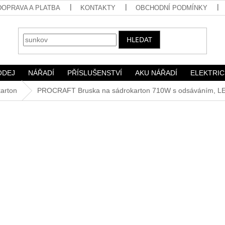
DOPRAVA A PLATBA
KONTAKTY
OBCHODNÍ PODMÍNKY
HLEDAT
ODEJ
NÁŘADÍ
PŘÍSLUŠENSTVÍ
AKU NÁŘADÍ
ELEKTRIC
arton
PROCRAFT Bruska na sádrokarton 710W s odsáváním, LE