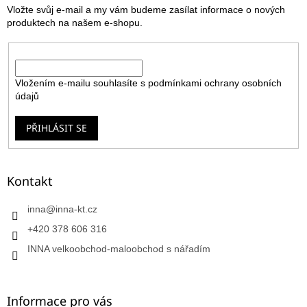
Vložte svůj e-mail a my vám budeme zasílat informace o nových
í
produktech na našem e-shopu.
E-mail
Vložením e-mailu souhlasíte s
podmínkami ochrany osobních
údajů
PŘIHLÁSIT SE
Kontakt
inna
@
inna-kt.cz
+420 378 606 316
INNA velkoobchod-maloobchod s nářadím
Informace pro vás