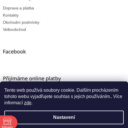
Doprava a platba
Kontakty
Obchodní podmínky
Velkoobchod
Facebook
Přijímáme online platby
Tento web používá soubory cookie. Dalším procházením
tohoto webu vyjadřujete souhlas s jejich používáním.. Více
informací
zde
.
Nastavení
Vytvořil Shoptet
ě
Máte-li u nás VO registraci, zadejte e-mail ze starého e-
Zobrazit