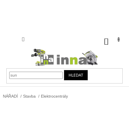
Přejít
na
obsah
NÁKUP
KOŠÍK
HLEDAT
NÁŘADÍ
/
Stavba
/
Elektrocentrály