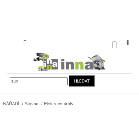
Přejít
na
obsah
NÁKUP
KOŠÍK
HLEDAT
NÁŘADÍ
/
Stavba
/
Elektrocentrály