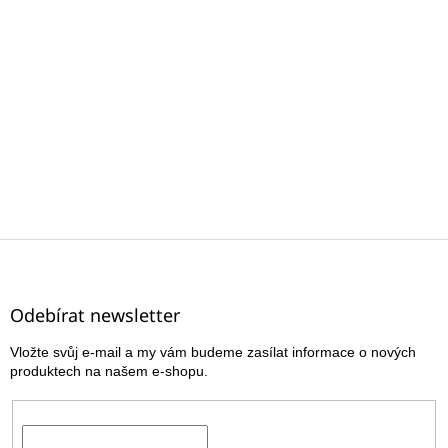
Z
á
p
a
Odebírat newsletter
t
Vložte svůj e-mail a my vám budeme zasílat informace o nových
í
produktech na našem e-shopu.
E-mail