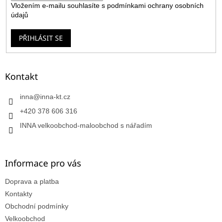
Vložením e-mailu souhlasíte s
podmínkami ochrany osobních
údajů
PŘIHLÁSIT SE
Kontakt
inna
@
inna-kt.cz
+420 378 606 316
INNA velkoobchod-maloobchod s nářadím
Informace pro vás
Doprava a platba
Kontakty
Obchodní podmínky
Velkoobchod