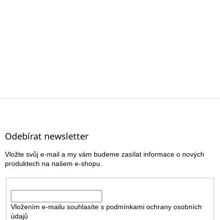
Z
á
p
a
Odebírat newsletter
t
Vložte svůj e-mail a my vám budeme zasílat informace o nových
í
produktech na našem e-shopu.
E-mail
Vložením e-mailu souhlasíte s
podmínkami ochrany osobních
údajů