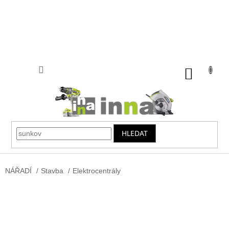
Přejít
na
obsah
NÁKUP
KOŠÍK
HLEDAT
NÁŘADÍ
/
Stavba
/
Elektrocentrály