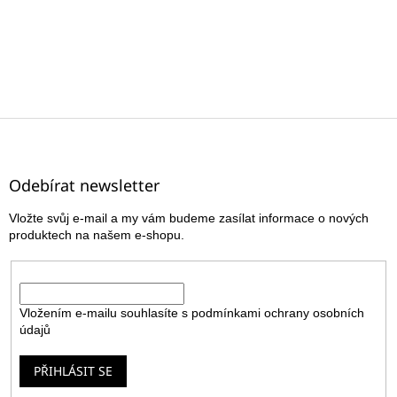
Z
á
p
a
Odebírat newsletter
t
Vložte svůj e-mail a my vám budeme zasílat informace o nových
í
produktech na našem e-shopu.
E-mail
Vložením e-mailu souhlasíte s
podmínkami ochrany osobních
údajů
PŘIHLÁSIT SE