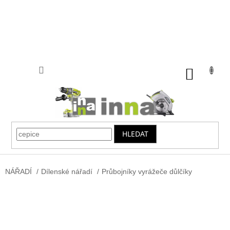
Přejít
na
obsah
NÁKUP
KOŠÍK
HLEDAT
NÁŘADÍ
/
Dílenské nářadí
/
Průbojníky vyrážeče důlčíky