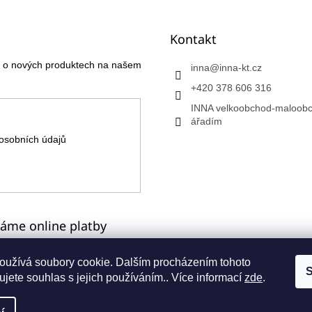
Kontakt
ce o nových produktech na našem
inna
@
inna-kt.cz
+420 378 606 316
INNA velkoobchod-maloobc
ářadím
osobních údajů
máme online platby
oužívá soubory cookie. Dalším procházením tohoto
S
jete souhlas s jejich používáním.. Více informací
zde
.
a