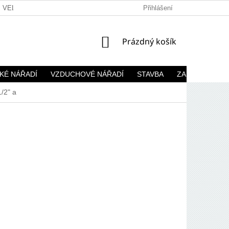
VELKOOBCHOD
Přihlášení
NÁKUPNÍ
Prázdný košík
KOŠÍK
KÉ NÁŘADÍ
VZDUCHOVÉ NÁŘADÍ
STAVBA
ZAHRADA
/2" a