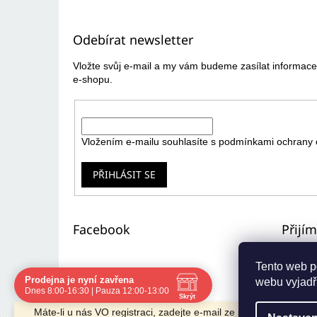
á
p
Odebírat newsletter
a
t
Vložte svůj e-mail a my vám budeme zasílat informa
í
e-shopu.
E-mail
Vložením e-mailu souhlasíte s
podmínkami ochrany 
PŘIHLÁSIT SE
Facebook
Přijí
Tento web p
Prodejna je nyní zavřena
webu vyjadřu
Navštivte nás osobně
Dnes 8:00-16:30 | Pauza 12:00-13:00
Skrýt
Čas
Pauza
Máte-li u nás VO registraci, zadejte e-mail ze starého e-shopu 