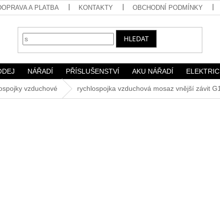
DOPRAVA A PLATBA
KONTAKTY
OBCHODNÍ PODMÍNKY
HLEDAT
ODEJ
NÁŘADÍ
PŘÍSLUŠENSTVÍ
AKU NÁŘADÍ
ELEKTRIC
ospojky vzduchové
rychlospojka vzduchová mosaz vnější závit G1