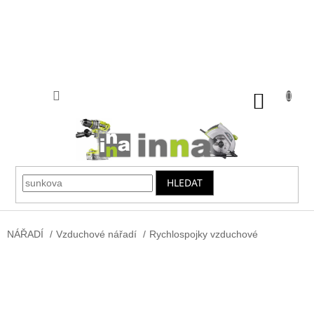
Přejít
na
obsah
NÁKUP
KOŠÍK
HLEDAT
NÁŘADÍ
/
Vzduchové nářadí
/
Rychlospojky vzduchové