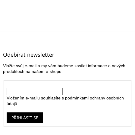
Z
á
p
a
Odebírat newsletter
t
Vložte svůj e-mail a my vám budeme zasílat informace o nových
í
produktech na našem e-shopu.
E-mail
Vložením e-mailu souhlasíte s
podmínkami ochrany osobních
údajů
PŘIHLÁSIT SE